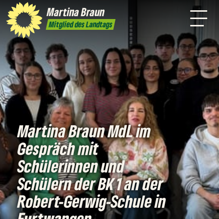
mich
Martina
Braun
dtagsfahrten
Pressefoto
Kontakt
Mitglied des Landtags
Martina Braun MdL im
Gespräch mit
Schülerinnen und
Schülern der BK 1 an der
Robert-Gerwig-Schule in
Furtwangen