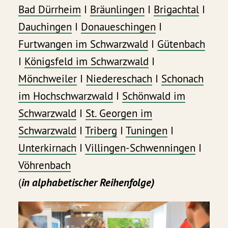
Bad Dürrheim
I
Bräunlingen
I
Brigachtal
I
Dauchingen
I
Donaueschingen
I
Furtwangen im Schwarzwald
I
Gütenbach
I
Königsfeld im Schwarzwald
I
Mönchweiler
I
Niedereschach
I
Schonach
im Hochschwarzwald
I
Schönwald im
Schwarzwald
I
St. Georgen im
Schwarzwald
I
Triberg
I
Tuningen
I
Unterkirnach
I
Villingen-Schwenningen
I
Vöhrenbach
(
in alphabetischer Reihenfolge)