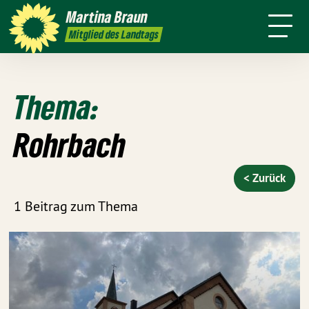
mich
Martina
Braun
dtagsfahrten
Pressefoto
Kontakt
Mitglied des Landtags
Thema:
Rohrbach
< Zurück
1 Beitrag zum Thema