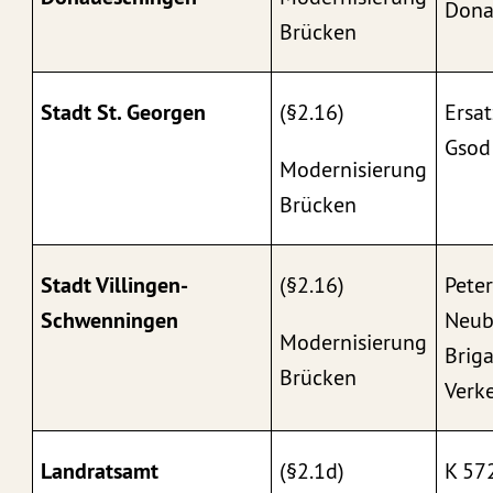
Dona
Brücken
Stadt St. Georgen
(§2.16)
Ersa
Gsod
Modernisierung
Brücken
Stadt Villingen-
(§2.16)
Peter
Schwenningen
Neub
Modernisierung
Brig
Brücken
Verk
Landratsamt
(§2.1d)
K 57