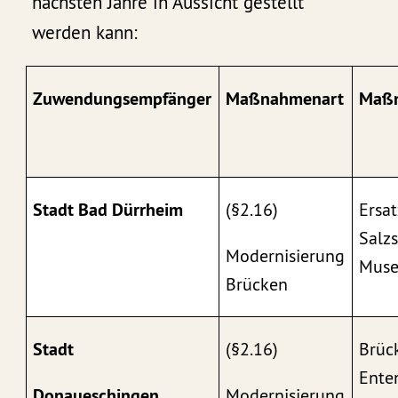
nächsten Jahre in Aussicht gestellt
werden kann:
Zuwendungsempfänger
Maßnahmenart
Maßn
Stadt Bad Dürrheim
(§2.16)
Ersa
Salzs
Modernisierung
Muse
Brücken
Stadt
(§2.16)
Brüc
Ente
Donaueschingen
Modernisierung